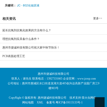
关键词：
JC - 802化锡原液
更多>>
相关资讯
延长抗氧剂抗氧化效果的方法有什么？
理想抗氧剂应具备什么条件？
惠州市捷诚科技有限公司祝大家中秋节快乐！
PCB表面处理工艺
惠州市捷诚科技有限公司
联系人：谢先生 联系电话：13927331665 企业官网：www.jcosp.com
公司地址：惠州市惠城区水口街道龙湖大道405创兴达高新产业园厂房三9
楼903号
CopyRight © 版权所有:
惠州捷诚科技有限公司
技术支持:
萤火虫网络
网站地图
XML
备案号:
粤ICP备19115133号-1