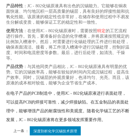
产品特性
‌：JC - 802化锡原液具有出色的沉锡能力。它能够在铜表
面快速、均匀地沉积一层高质量的锡层，具有良好的焊接性能和抗
氧化性能。该原液的稳定性也非常好，在储存和使用过程中不易发
生分解或变质，能够保证工艺的稳定性和一致性。
使用方法
‌：在使用JC - 802化锡原液时，需要按照
特定
的工艺流程
进行操作。首先，要准备好合适的化学槽液，并将原液按照规定的
比例加入槽液中。然后，对需要进行化锡处理的工件进行前处理，
确保表面清洁。接着，将工件浸入槽液中进行沉锡处理，控制好温
度、时间和电流密度等参数。最后，进行后处理，如清洗、干燥
等。
产品优势
‌：与其他同类产品相比，JC - 802化锡原液具有明显的优
势。它的沉锡效率高，能够在较短的时间内完成沉锡过程，提高生
产效率。同时，沉锡层的外观质量好，色泽均匀、光亮。而且，该
原液的成本相对较低，能够为企业节省生产成本。
在电子产品的PCB制造中，使用JC - 802化锡原液进行表面处理，
可以提高PCB的焊接可靠性，减少焊接缺陷。在五金制品的表面处
理中，能够增强产品的耐腐蚀性和美观度。随着化学锡工艺的不断
发展，JC - 802化锡原液将在更多领域发挥重要作用。
上一条 ：
深度剖析化学沉锡技术原理