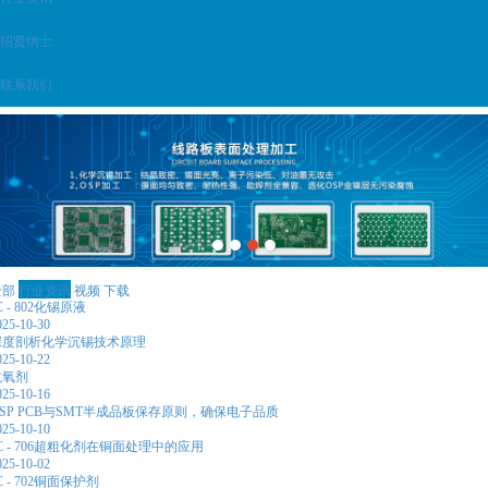
招贤纳士
联系我们
全部
行业资讯
视频
下载
C - 802化锡原液
025-10-30
深度剖析化学沉锡技术原理
025-10-22
抗氧剂
025-10-16
SP PCB与SMT半成品板保存原则，确保电子品质
025-10-10
C - 706超粗化剂在铜面处理中的应用
025-10-02
C - 702铜面保护剂