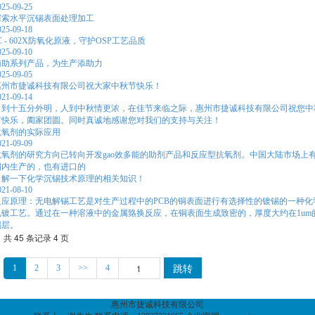
025-09-25
探索水平沉锡表面处理加工
025-09-18
C - 602X防氧化原液，守护OSP工艺品质
025-09-10
辅助系列产品，为生产添助力
025-09-05
惠州市捷诚科技有限公司祝大家中秋节快乐！
021-09-14
月到十五分外明，人到中秋情更浓，在佳节来临之际，惠州市捷诚科技有限公司祝您中
节快乐，阖家团圆。同时真诚地感谢您对我们的支持与关注！
抗氧剂的实际应用
021-09-09
抗氧剂的研究方向已转向开发gao效多能的助剂产品和反应型抗氧剂。中国大陆市场上
国内生产的，也有进口的
了解一下化学沉锡技术原理的相关知识！
021-08-10
反应原理：无电解锡工艺是对生产过程中的PCB的铜表面进行有选择性的镀锡的一种化
电镀工艺。通过在一种溶液中的金属臵换反应，在铜表面生成致密的，厚度大约在1um
锡层。
共 45 条记录 4 页
跳转
1
2
3
>>
4
惠州市捷诚科技有限公司